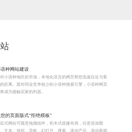
网站
小语种网站建设
对小语种地区的市场，本地化语言的网页帮您迅速拉近与客
的距离。面对同业竞争较少的小语种搜索引擎，小语种网页
将成为接触买家的利器。
让您的页面版式“拒绝模板”
应式网站可随意拖拽组件，积木式搭建布局，任意添加图
、文本、按钮、导航、幻灯片、搜索、滚动产品、滚动新闻