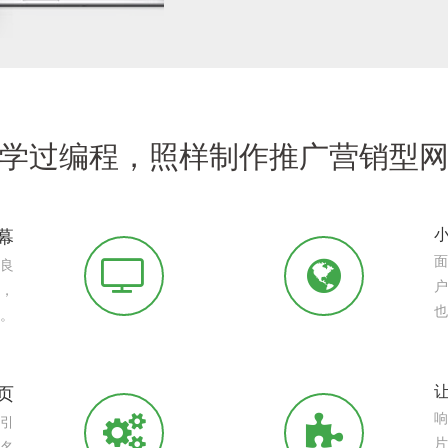
学过编程，照样制作推广营销型
幕
面
有良
户
广，
也
。
页
响
索引
片
排名